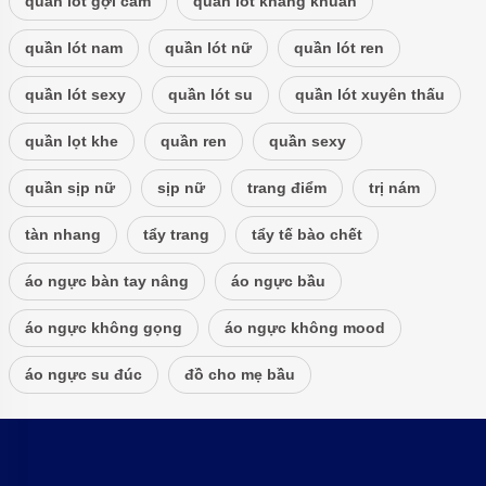
quần lót gợi cảm
quần lót kháng khuẩn
quần lót nam
quần lót nữ
quần lót ren
quần lót sexy
quần lót su
quần lót xuyên thấu
quần lọt khe
quần ren
quần sexy
quần sịp nữ
sịp nữ
trang điểm
trị nám
tàn nhang
tẩy trang
tẩy tế bào chết
áo ngực bàn tay nâng
áo ngực bầu
áo ngực không gọng
áo ngực không mood
áo ngực su đúc
đồ cho mẹ bầu