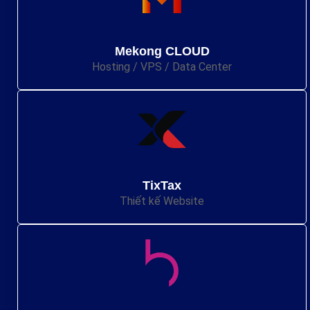
Mekong CLOUD
Hosting / VPS / Data Center
TixTax
Thiết kế Website