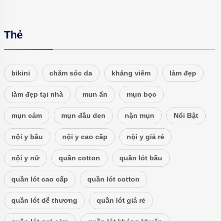
Thẻ
bikini
chăm sóc da
kháng viêm
làm đẹp
làm đẹp tại nhà
mun ẩn
mụn bọc
mụn cám
mụn đầu den
nặn mụn
Nổi Bật
nội y bầu
nội y cao cấp
nội y giá rẻ
nội y nữ
quần cotton
quần lót bầu
quần lót cao cấp
quần lót cotton
quần lót dễ thương
quần lót giá rẻ