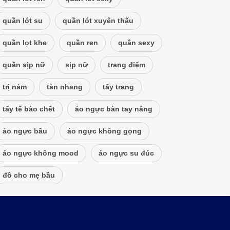
quần lót su
quần lót xuyên thấu
quần lọt khe
quần ren
quần sexy
quần sịp nữ
sịp nữ
trang điểm
trị nám
tàn nhang
tẩy trang
tẩy tế bào chết
áo ngực bàn tay nâng
áo ngực bầu
áo ngực không gọng
áo ngực không mood
áo ngực su đúc
đồ cho mẹ bầu