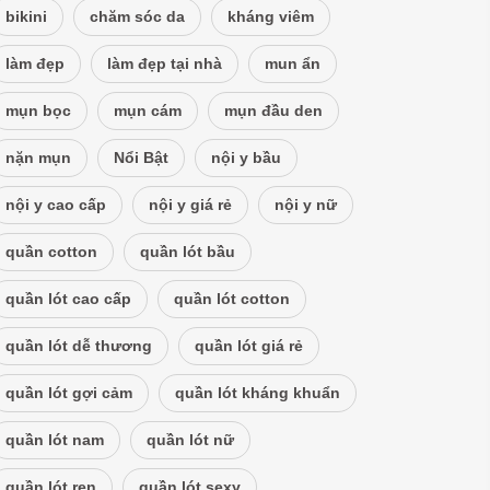
bikini
chăm sóc da
kháng viêm
làm đẹp
làm đẹp tại nhà
mun ẩn
mụn bọc
mụn cám
mụn đầu den
nặn mụn
Nổi Bật
nội y bầu
nội y cao cấp
nội y giá rẻ
nội y nữ
quần cotton
quần lót bầu
quần lót cao cấp
quần lót cotton
quần lót dễ thương
quần lót giá rẻ
quần lót gợi cảm
quần lót kháng khuẩn
quần lót nam
quần lót nữ
quần lót ren
quần lót sexy