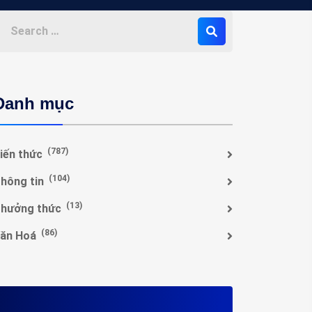
Danh mục
(787)
iến thức
(104)
hông tin
(13)
hưởng thức
(86)
ăn Hoá