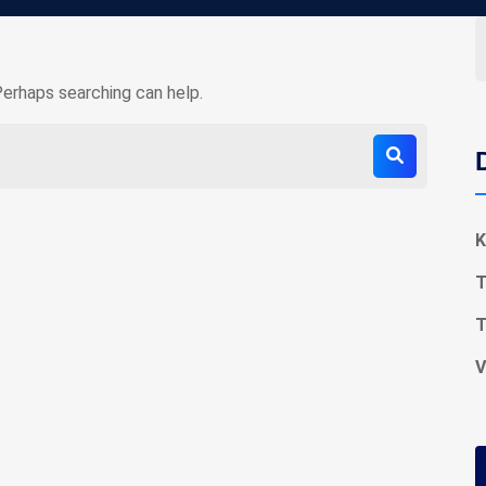
Perhaps searching can help.
K
T
T
V