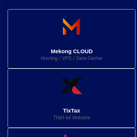
Mekong CLOUD
Hosting / VPS / Data Center
TixTax
Thiết kế Website