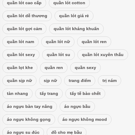
quần lót cao cấp
quần lót cotton
quần lót dễ thương
quần lót giá rẻ
quần lót gợi cảm
quần lót kháng khuẩn
quần lót nam
quần lót nữ
quần lót ren
quần lót sexy
quần lót su
quần lót xuyên thấu
quần lọt khe
quần ren
quần sexy
quần sịp nữ
sịp nữ
trang điểm
trị nám
tàn nhang
tẩy trang
tẩy tế bào chết
áo ngực bàn tay nâng
áo ngực bầu
áo ngực không gọng
áo ngực không mood
áo ngực su đúc
đồ cho mẹ bầu