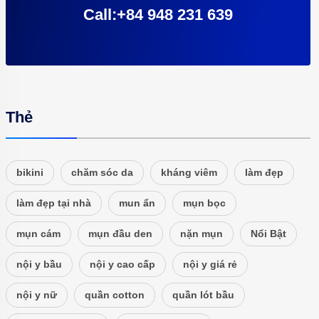
Call:+84 948 231 639
Thẻ
bikini
chăm sóc da
kháng viêm
làm đẹp
làm đẹp tại nhà
mun ẩn
mụn bọc
mụn cám
mụn đầu den
nặn mụn
Nổi Bật
nội y bầu
nội y cao cấp
nội y giá rẻ
nội y nữ
quần cotton
quần lót bầu