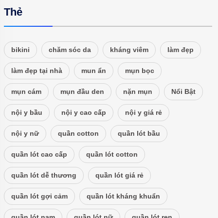
Thẻ
bikini
chăm sóc da
kháng viêm
làm đẹp
làm đẹp tại nhà
mun ẩn
mụn bọc
mụn cám
mụn đầu den
nặn mụn
Nổi Bật
nội y bầu
nội y cao cấp
nội y giá rẻ
nội y nữ
quần cotton
quần lót bầu
quần lót cao cấp
quần lót cotton
quần lót dễ thương
quần lót giá rẻ
quần lót gợi cảm
quần lót kháng khuẩn
quần lót nam
quần lót nữ
quần lót ren