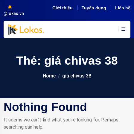
Giới thiệu
Tuyển dụng
Liên hệ
@lokas.vn
Thẻ:
giá chivas 38
Home
giá chivas 38
Nothing Found
It seems we can’t find what you’re looking for. Perhaps
searching can help.