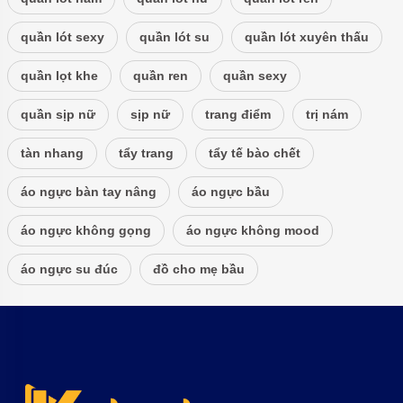
quần lót sexy
quần lót su
quần lót xuyên thấu
quần lọt khe
quần ren
quần sexy
quần sịp nữ
sịp nữ
trang điểm
trị nám
tàn nhang
tẩy trang
tẩy tế bào chết
áo ngực bàn tay nâng
áo ngực bầu
áo ngực không gọng
áo ngực không mood
áo ngực su đúc
đồ cho mẹ bầu