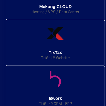
Mekong CLOUD
Hosting / VPS / Data Center
TixTax
Thiết kế Website
Bwork
Thiết kế CRM - ERP