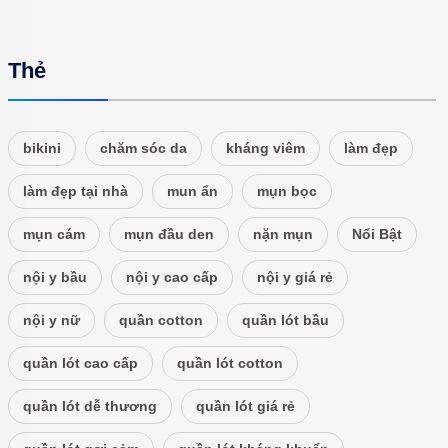
Thẻ
bikini
chăm sóc da
kháng viêm
làm đẹp
làm đẹp tại nhà
mun ẩn
mụn bọc
mụn cám
mụn đầu den
nặn mụn
Nổi Bật
nội y bầu
nội y cao cấp
nội y giá rẻ
nội y nữ
quần cotton
quần lót bầu
quần lót cao cấp
quần lót cotton
quần lót dễ thương
quần lót giá rẻ