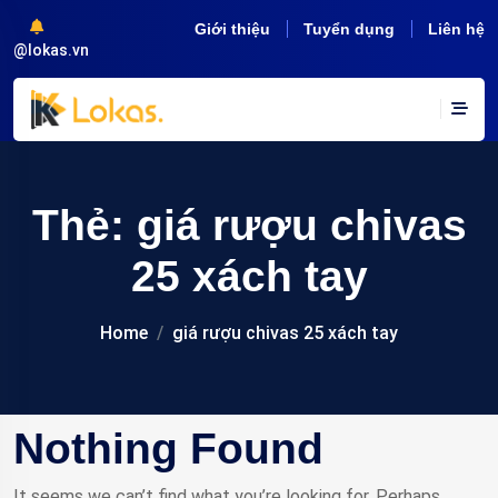
Giới thiệu
Tuyển dụng
Liên hệ
@lokas.vn
Thẻ:
giá rượu chivas
25 xách tay
Home
giá rượu chivas 25 xách tay
Nothing Found
It seems we can’t find what you’re looking for. Perhaps