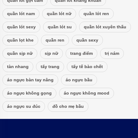
quần lót gợi cảm
quần lót kháng khuẩn
quần lót nam
quần lót nữ
quần lót ren
quần lót sexy
quần lót su
quần lót xuyên thấu
quần lọt khe
quần ren
quần sexy
quần sịp nữ
sịp nữ
trang điểm
trị nám
tàn nhang
tẩy trang
tẩy tế bào chết
áo ngực bàn tay nâng
áo ngực bầu
áo ngực không gọng
áo ngực không mood
áo ngực su đúc
đồ cho mẹ bầu