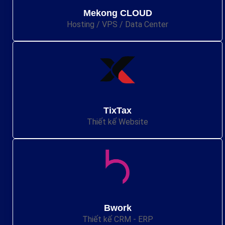
Mekong CLOUD
Hosting / VPS / Data Center
TixTax
Thiết kế Website
Bwork
Thiết kế CRM - ERP