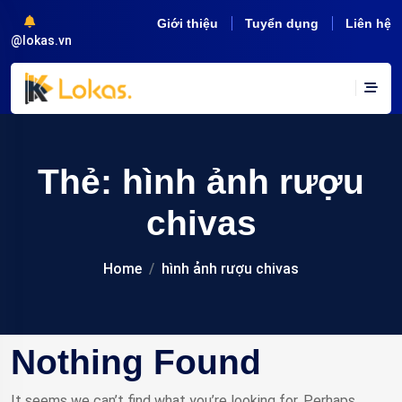
Giới thiệu
Tuyển dụng
Liên hệ
@lokas.vn
Thẻ:
hình ảnh rượu
chivas
Home
hình ảnh rượu chivas
Nothing Found
It seems we can’t find what you’re looking for. Perhaps