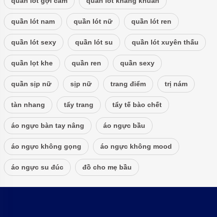
quần lót gợi cảm
quần lót kháng khuẩn
quần lót nam
quần lót nữ
quần lót ren
quần lót sexy
quần lót su
quần lót xuyên thấu
quần lọt khe
quần ren
quần sexy
quần sịp nữ
sịp nữ
trang điểm
trị nám
tàn nhang
tẩy trang
tẩy tế bào chết
áo ngực bàn tay nâng
áo ngực bầu
áo ngực không gọng
áo ngực không mood
áo ngực su đúc
đồ cho mẹ bầu