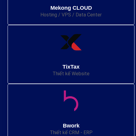
Mekong CLOUD
Hosting / VPS / Data Center
TixTax
Thiết kế Website
Bwork
Thiết kế CRM - ERP