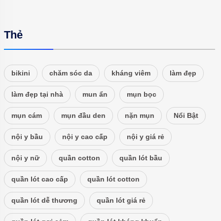
Thẻ
bikini
chăm sóc da
kháng viêm
làm đẹp
làm đẹp tại nhà
mun ẩn
mụn bọc
mụn cám
mụn đầu den
nặn mụn
Nổi Bật
nội y bầu
nội y cao cấp
nội y giá rẻ
nội y nữ
quần cotton
quần lót bầu
quần lót cao cấp
quần lót cotton
quần lót dễ thương
quần lót giá rẻ