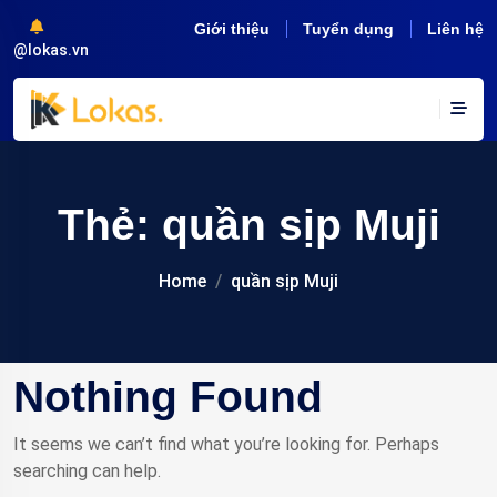
Giới thiệu
Tuyển dụng
Liên hệ
@lokas.vn
Thẻ:
quần sịp Muji
Home
quần sịp Muji
Nothing Found
It seems we can’t find what you’re looking for. Perhaps
searching can help.