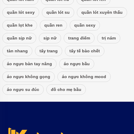
quần lót sexy
quần lót su
quần lót xuyên thấu
quần lọt khe
quần ren
quần sexy
quần sịp nữ
sịp nữ
trang điểm
trị nám
tàn nhang
tẩy trang
tẩy tế bào chết
áo ngực bàn tay nâng
áo ngực bầu
áo ngực không gọng
áo ngực không mood
áo ngực su đúc
đồ cho mẹ bầu