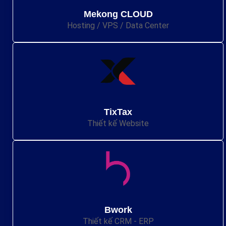
Mekong CLOUD
Hosting / VPS / Data Center
TixTax
Thiết kế Website
Bwork
Thiết kế CRM - ERP