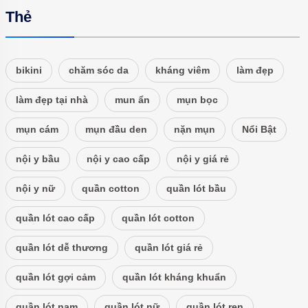
Thẻ
bikini
chăm sóc da
kháng viêm
làm đẹp
làm đẹp tại nhà
mun ẩn
mụn bọc
mụn cám
mụn đầu den
nặn mụn
Nổi Bật
nội y bầu
nội y cao cấp
nội y giá rẻ
nội y nữ
quần cotton
quần lót bầu
quần lót cao cấp
quần lót cotton
quần lót dễ thương
quần lót giá rẻ
quần lót gợi cảm
quần lót kháng khuẩn
quần lót nam
quần lót nữ
quần lót ren