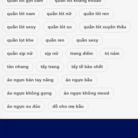
quần lót gợi cảm
quần lót kháng khuẩn
quần lót nam
quần lót nữ
quần lót ren
quần lót sexy
quần lót su
quần lót xuyên thấu
quần lọt khe
quần ren
quần sexy
quần sịp nữ
sịp nữ
trang điểm
trị nám
tàn nhang
tẩy trang
tẩy tế bào chết
áo ngực bàn tay nâng
áo ngực bầu
áo ngực không gọng
áo ngực không mood
áo ngực su đúc
đồ cho mẹ bầu