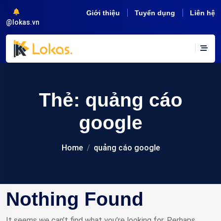
Giới thiệu
Tuyển dụng
Liên hệ
@lokas.vn
Thẻ:
quảng cáo
google
Home
quảng cáo google
Nothing Found
It seems we can’t find what you’re looking for. Perhaps