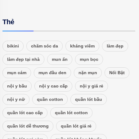
Thẻ
bikini
chăm sóc da
kháng viêm
làm đẹp
làm đẹp tại nhà
mun ẩn
mụn bọc
mụn cám
mụn đầu den
nặn mụn
Nổi Bật
nội y bầu
nội y cao cấp
nội y giá rẻ
nội y nữ
quần cotton
quần lót bầu
quần lót cao cấp
quần lót cotton
quần lót dễ thương
quần lót giá rẻ