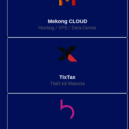
Mekong CLOUD
Hosting / VPS / Data Center
TixTax
Thiết kế Website