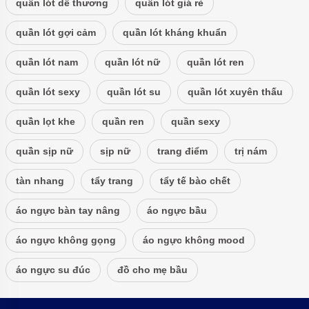
quần lót dễ thương
quần lót giá rẻ
quần lót gợi cảm
quần lót kháng khuẩn
quần lót nam
quần lót nữ
quần lót ren
quần lót sexy
quần lót su
quần lót xuyên thấu
quần lọt khe
quần ren
quần sexy
quần sịp nữ
sịp nữ
trang điểm
trị nám
tàn nhang
tẩy trang
tẩy tế bào chết
áo ngực bàn tay nâng
áo ngực bầu
áo ngực không gọng
áo ngực không mood
áo ngực su đúc
đồ cho mẹ bầu