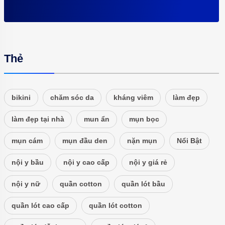
Thẻ
bikini
chăm sóc da
kháng viêm
làm đẹp
làm đẹp tại nhà
mun ẩn
mụn bọc
mụn cám
mụn đầu den
nặn mụn
Nổi Bật
nội y bầu
nội y cao cấp
nội y giá rẻ
nội y nữ
quần cotton
quần lót bầu
quần lót cao cấp
quần lót cotton