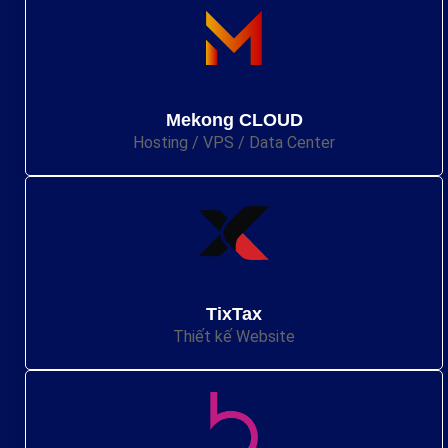
Mekong CLOUD
Hosting / VPS / Data Center
TixTax
Thiết kế Website