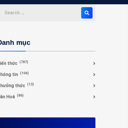
Danh mục
(787)
iến thức
(104)
hông tin
(13)
hưởng thức
(86)
ăn Hoá