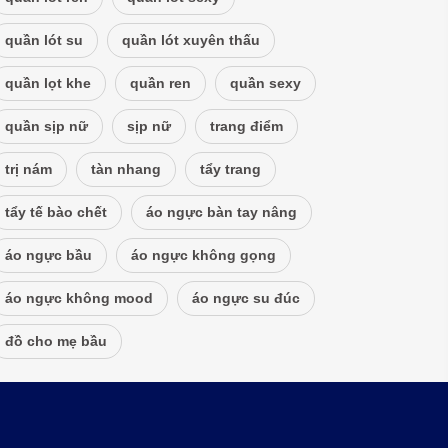
quần lót su
quần lót xuyên thấu
quần lọt khe
quần ren
quần sexy
quần sịp nữ
sịp nữ
trang điểm
trị nám
tàn nhang
tẩy trang
tẩy tế bào chết
áo ngực bàn tay nâng
áo ngực bầu
áo ngực không gọng
áo ngực không mood
áo ngực su đúc
đồ cho mẹ bầu