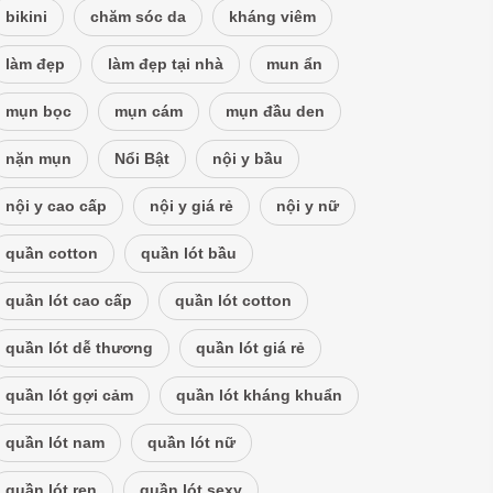
bikini
chăm sóc da
kháng viêm
làm đẹp
làm đẹp tại nhà
mun ẩn
mụn bọc
mụn cám
mụn đầu den
nặn mụn
Nổi Bật
nội y bầu
nội y cao cấp
nội y giá rẻ
nội y nữ
quần cotton
quần lót bầu
quần lót cao cấp
quần lót cotton
quần lót dễ thương
quần lót giá rẻ
quần lót gợi cảm
quần lót kháng khuẩn
quần lót nam
quần lót nữ
quần lót ren
quần lót sexy