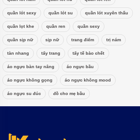
quần lót sexy
quần lót su
quần lót xuyên thấu
quần lọt khe
quần ren
quần sexy
quần sịp nữ
sịp nữ
trang điểm
trị nám
tàn nhang
tẩy trang
tẩy tế bào chết
áo ngực bàn tay nâng
áo ngực bầu
áo ngực không gọng
áo ngực không mood
áo ngực su đúc
đồ cho mẹ bầu