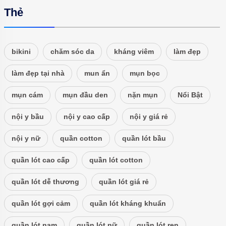
Thẻ
bikini
chăm sóc da
kháng viêm
làm đẹp
làm đẹp tại nhà
mun ẩn
mụn bọc
mụn cám
mụn đầu den
nặn mụn
Nổi Bật
nội y bầu
nội y cao cấp
nội y giá rẻ
nội y nữ
quần cotton
quần lót bầu
quần lót cao cấp
quần lót cotton
quần lót dễ thương
quần lót giá rẻ
quần lót gợi cảm
quần lót kháng khuẩn
quần lót nam
quần lót nữ
quần lót ren