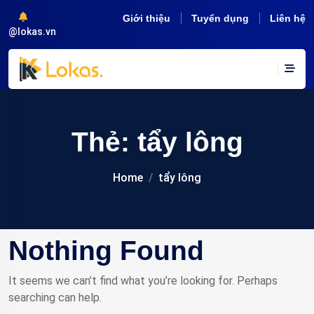
Giới thiệu
Tuyển dụng
Liên hệ
@lokas.vn
Thẻ:
tẩy lông
Home
tẩy lông
Nothing Found
It seems we can’t find what you’re looking for. Perhaps
searching can help.