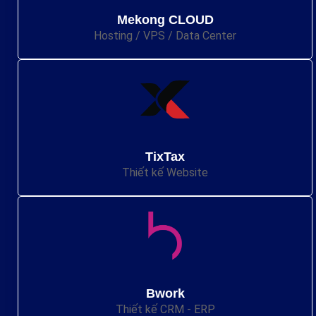
Mekong CLOUD
Hosting / VPS / Data Center
TixTax
Thiết kế Website
Bwork
Thiết kế CRM - ERP