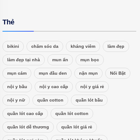
Thẻ
bikini
chăm sóc da
kháng viêm
làm đẹp
làm đẹp tại nhà
mun ẩn
mụn bọc
mụn cám
mụn đầu den
nặn mụn
Nổi Bật
nội y bầu
nội y cao cấp
nội y giá rẻ
nội y nữ
quần cotton
quần lót bầu
quần lót cao cấp
quần lót cotton
quần lót dễ thương
quần lót giá rẻ