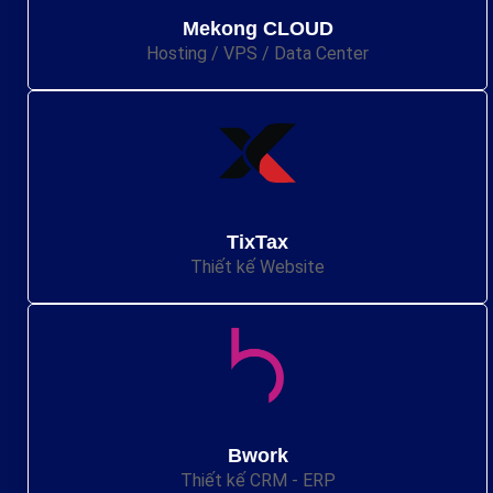
Mekong CLOUD
Hosting / VPS / Data Center
TixTax
Thiết kế Website
Bwork
Thiết kế CRM - ERP