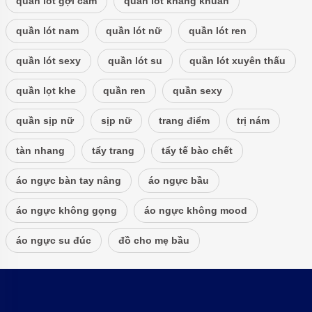
quần lót gợi cảm
quần lót kháng khuẩn
quần lót nam
quần lót nữ
quần lót ren
quần lót sexy
quần lót su
quần lót xuyên thấu
quần lọt khe
quần ren
quần sexy
quần sịp nữ
sịp nữ
trang điểm
trị nám
tàn nhang
tẩy trang
tẩy tế bào chết
áo ngực bàn tay nâng
áo ngực bầu
áo ngực không gọng
áo ngực không mood
áo ngực su đúc
đồ cho mẹ bầu