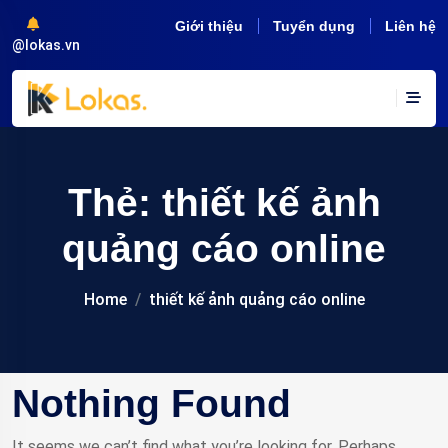
Giới thiệu
Tuyển dụng
Liên hệ
@lokas.vn
Thẻ:
thiết kế ảnh
quảng cáo online
Home
thiết kế ảnh quảng cáo online
Nothing Found
It seems we can’t find what you’re looking for. Perhaps