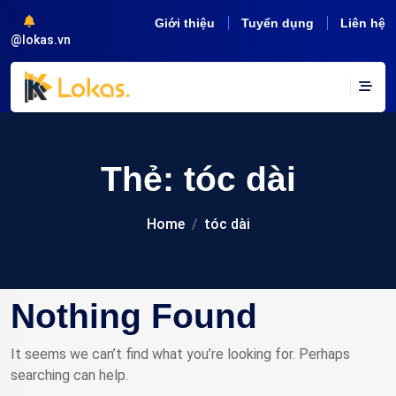
Giới thiệu
Tuyển dụng
Liên hệ
@lokas.vn
Thẻ:
tóc dài
Home
tóc dài
Nothing Found
It seems we can’t find what you’re looking for. Perhaps
searching can help.