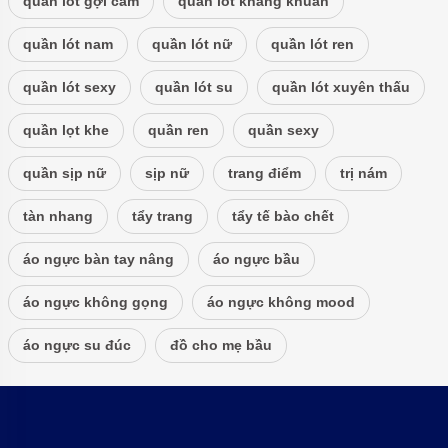
quần lót gợi cảm
quần lót kháng khuẩn
quần lót nam
quần lót nữ
quần lót ren
quần lót sexy
quần lót su
quần lót xuyên thấu
quần lọt khe
quần ren
quần sexy
quần sịp nữ
sịp nữ
trang điểm
trị nám
tàn nhang
tẩy trang
tẩy tế bào chết
áo ngực bàn tay nâng
áo ngực bầu
áo ngực không gọng
áo ngực không mood
áo ngực su đúc
đồ cho mẹ bầu