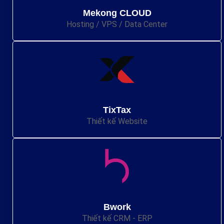
Mekong CLOUD
Hosting / VPS / Data Center
TixTax
Thiết kế Website
Bwork
Thiết kế CRM - ERP