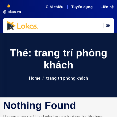
Giới thiệu
Tuyển dụng
Liên hệ
@lokas.vn
Thẻ:
trang trí phòng
khách
Home
trang trí phòng khách
Nothing Found
It seems we can’t find what you’re looking for. Perhaps