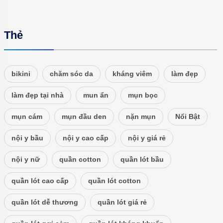
Thẻ
bikini
chăm sóc da
kháng viêm
làm đẹp
làm đẹp tại nhà
mun ẩn
mụn bọc
mụn cám
mụn đầu den
nặn mụn
Nổi Bật
nội y bầu
nội y cao cấp
nội y giá rẻ
nội y nữ
quần cotton
quần lót bầu
quần lót cao cấp
quần lót cotton
quần lót dễ thương
quần lót giá rẻ