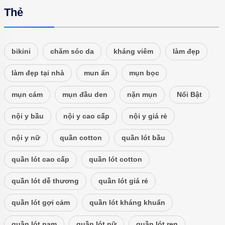
Thẻ
bikini
chăm sóc da
kháng viêm
làm đẹp
làm đẹp tại nhà
mun ẩn
mụn bọc
mụn cám
mụn đầu den
nặn mụn
Nổi Bật
nội y bầu
nội y cao cấp
nội y giá rẻ
nội y nữ
quần cotton
quần lót bầu
quần lót cao cấp
quần lót cotton
quần lót dễ thương
quần lót giá rẻ
quần lót gợi cảm
quần lót kháng khuẩn
quần lót nam
quần lót nữ
quần lót ren