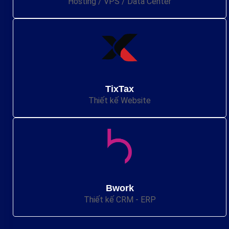
Hosting / VPS / Data Center
TixTax
Thiết kế Website
Bwork
Thiết kế CRM - ERP