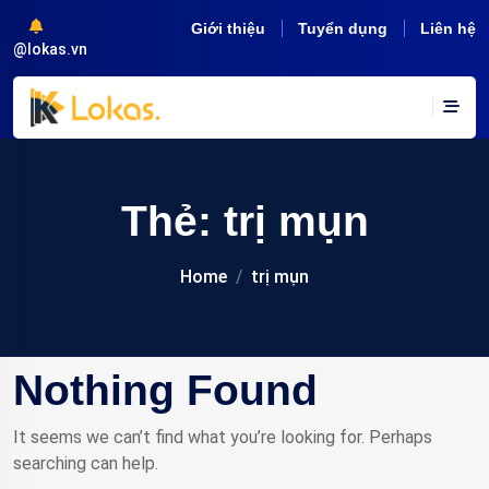
Giới thiệu
Tuyển dụng
Liên hệ
@lokas.vn
Thẻ:
trị mụn
Home
trị mụn
Nothing Found
It seems we can’t find what you’re looking for. Perhaps
searching can help.