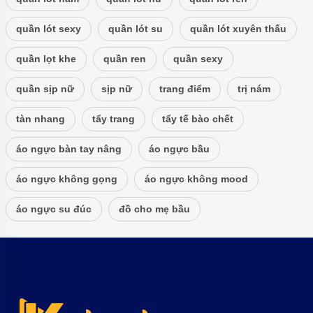
quần lót sexy
quần lót su
quần lót xuyên thấu
quần lọt khe
quần ren
quần sexy
quần sịp nữ
sịp nữ
trang điểm
trị nám
tàn nhang
tẩy trang
tẩy tế bào chết
áo ngực bàn tay nâng
áo ngực bầu
áo ngực không gọng
áo ngực không mood
áo ngực su đúc
đồ cho mẹ bầu