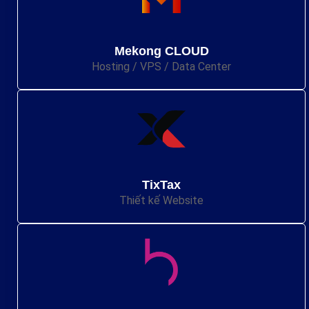
Mekong CLOUD
Hosting / VPS / Data Center
TixTax
Thiết kế Website