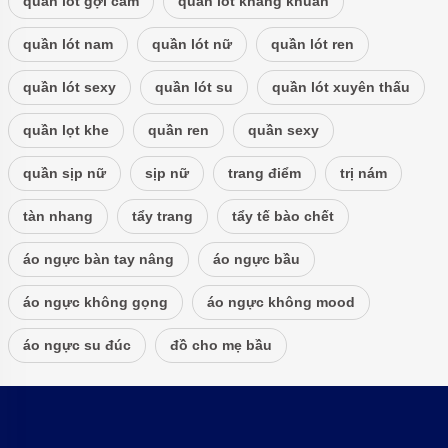
quần lót gợi cảm
quần lót kháng khuẩn
quần lót nam
quần lót nữ
quần lót ren
quần lót sexy
quần lót su
quần lót xuyên thấu
quần lọt khe
quần ren
quần sexy
quần sịp nữ
sịp nữ
trang điểm
trị nám
tàn nhang
tẩy trang
tẩy tế bào chết
áo ngực bàn tay nâng
áo ngực bầu
áo ngực không gọng
áo ngực không mood
áo ngực su đúc
đồ cho mẹ bầu