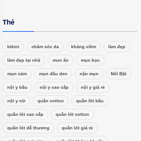
Thẻ
bikini
chăm sóc da
kháng viêm
làm đẹp
làm đẹp tại nhà
mun ẩn
mụn bọc
mụn cám
mụn đầu den
nặn mụn
Nổi Bật
nội y bầu
nội y cao cấp
nội y giá rẻ
nội y nữ
quần cotton
quần lót bầu
quần lót cao cấp
quần lót cotton
quần lót dễ thương
quần lót giá rẻ