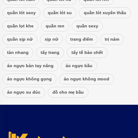
quần lót sexy
quần lót su
quần lót xuyên thấu
quần lọt khe
quần ren
quần sexy
quần sịp nữ
sịp nữ
trang điểm
trị nám
tàn nhang
tẩy trang
tẩy tế bào chết
áo ngực bàn tay nâng
áo ngực bầu
áo ngực không gọng
áo ngực không mood
áo ngực su đúc
đồ cho mẹ bầu