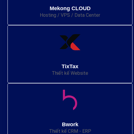
Mekong CLOUD
Hosting / VPS / Data Center
TixTax
Thiết kế Website
Bwork
Thiết kế CRM - ERP