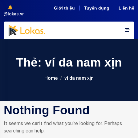
Giới thiệu
Tuyển dụng
Liên hệ
@lokas.vn
Thẻ:
ví da nam xịn
Home
ví da nam xịn
Nothing Found
It seems we can’t find what you’re looking for. Perhaps
searching can help.