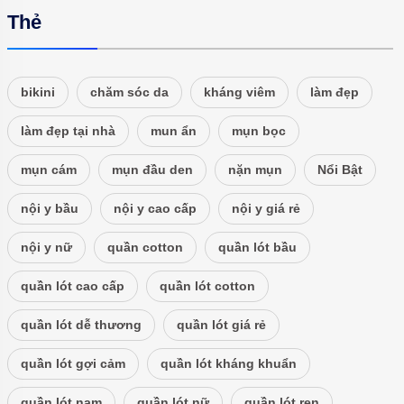
Thẻ
bikini
chăm sóc da
kháng viêm
làm đẹp
làm đẹp tại nhà
mun ẩn
mụn bọc
mụn cám
mụn đầu den
nặn mụn
Nổi Bật
nội y bầu
nội y cao cấp
nội y giá rẻ
nội y nữ
quần cotton
quần lót bầu
quần lót cao cấp
quần lót cotton
quần lót dễ thương
quần lót giá rẻ
quần lót gợi cảm
quần lót kháng khuẩn
quần lót nam
quần lót nữ
quần lót ren