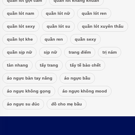
quần lót gợi cảm
quần lót kháng khuẩn
quần lót nam
quần lót nữ
quần lót ren
quần lót sexy
quần lót su
quần lót xuyên thấu
quần lọt khe
quần ren
quần sexy
quần sịp nữ
sịp nữ
trang điểm
trị nám
tàn nhang
tẩy trang
tẩy tế bào chết
áo ngực bàn tay nâng
áo ngực bầu
áo ngực không gọng
áo ngực không mood
áo ngực su đúc
đồ cho mẹ bầu