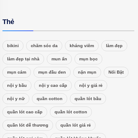
Thẻ
bikini
chăm sóc da
kháng viêm
làm đẹp
làm đẹp tại nhà
mun ẩn
mụn bọc
mụn cám
mụn đầu den
nặn mụn
Nổi Bật
nội y bầu
nội y cao cấp
nội y giá rẻ
nội y nữ
quần cotton
quần lót bầu
quần lót cao cấp
quần lót cotton
quần lót dễ thương
quần lót giá rẻ