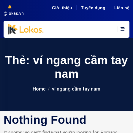
Giới thiệu
Tuyển dụng
Liên hệ
@lokas.vn
Thẻ:
ví ngang cầm tay
nam
Home
ví ngang cầm tay nam
Nothing Found
It seems we can’t find what you’re looking for. Perhaps