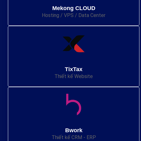
Mekong CLOUD
Hosting / VPS / Data Center
TixTax
Thiết kế Website
Bwork
Thiết kế CRM - ERP