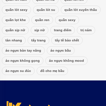
quần lót sexy
quần lót su
quần lót xuyên thấu
quần lọt khe
quần ren
quần sexy
quần sịp nữ
sịp nữ
trang điểm
trị nám
tàn nhang
tẩy trang
tẩy tế bào chết
áo ngực bàn tay nâng
áo ngực bầu
áo ngực không gọng
áo ngực không mood
áo ngực su đúc
đồ cho mẹ bầu