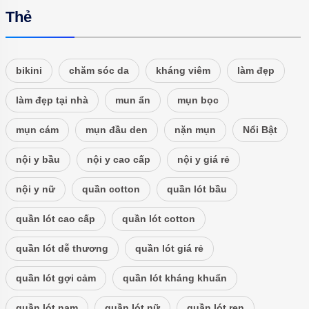
Thẻ
bikini
chăm sóc da
kháng viêm
làm đẹp
làm đẹp tại nhà
mun ẩn
mụn bọc
mụn cám
mụn đầu den
nặn mụn
Nổi Bật
nội y bầu
nội y cao cấp
nội y giá rẻ
nội y nữ
quần cotton
quần lót bầu
quần lót cao cấp
quần lót cotton
quần lót dễ thương
quần lót giá rẻ
quần lót gợi cảm
quần lót kháng khuẩn
quần lót nam
quần lót nữ
quần lót ren