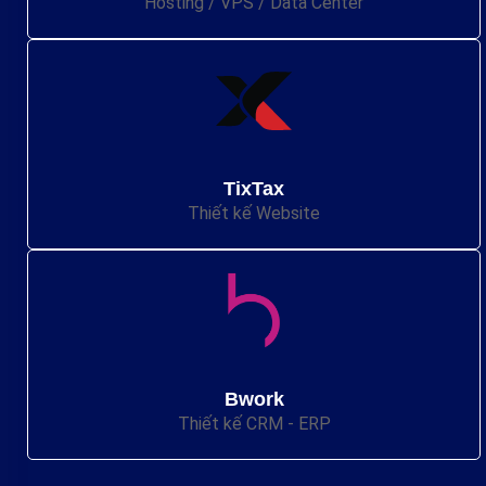
Hosting / VPS / Data Center
TixTax
Thiết kế Website
Bwork
Thiết kế CRM - ERP