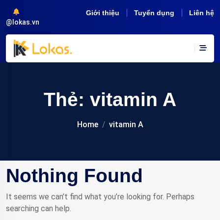
Giới thiệu
Tuyển dụng
Liên hệ
@lokas.vn
Thẻ:
vitamin A
Home
vitamin A
Nothing Found
It seems we can’t find what you’re looking for. Perhaps
searching can help.